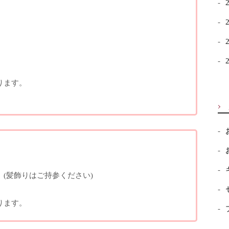
ります。
。
(髪飾りはご持参ください)
。
ります。