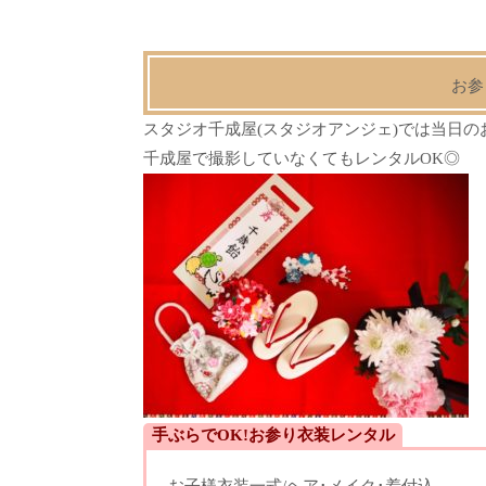
.
お参
スタジオ千成屋(スタジオアンジェ)では当日
千成屋で撮影していなくてもレンタルOK◎
手ぶらでOK!お参り衣装レンタル
お子様衣装一式/
ヘア･メイク･着付込