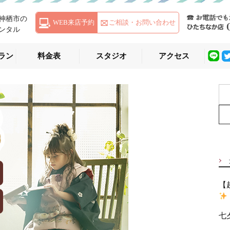
神栖市の
WEB来店予約
ご相談・お問い合わせ
ンタル
ラン
料金表
スタジオ
アクセス
S
e
a
r
c
h
f
o
r
【
:
七