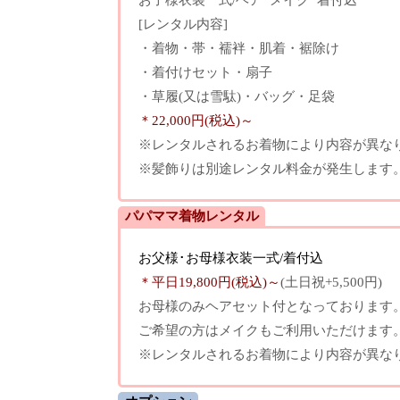
[レンタル内容]
・着物・帯・襦袢・肌着・裾除け
・着付けセット・扇子
・草履(又は雪駄)・バッグ・足袋
＊22,000円(税込)～
※レンタルされるお着物により内容が異な
※髪飾りは別途レンタル料金が発生します
パパママ着物レンタル
お父様･お母様衣装一式/
着付込
＊平日19,800円(税込)～
(土日祝+5,500円)
お母様のみヘアセット付となっております。
ご希望の方はメイクもご利用いただけます
※レンタルされるお着物により内容が異な