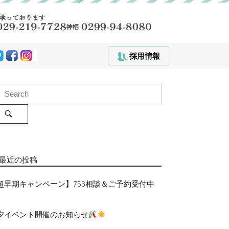
採用情報
S
e
a
r
c
h
最近の投稿
超早期キャンペーン】753相談＆ご予約受付中
夕イベント開催のお知らせ