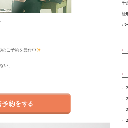
千
証
ン
バ
影のご予約を受付中
ない」