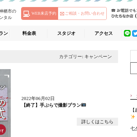
神栖市の
WEB来店予約
ご相談・お問い合わせ
ンタル
ラン
料金表
スタジオ
アクセス
S
カテゴリー: キャンペーン
e
a
r
c
h
f
2022年06月02日
o
【終了】手ぶらで撮影プラン
r
【
:
詳しくはこちら
七