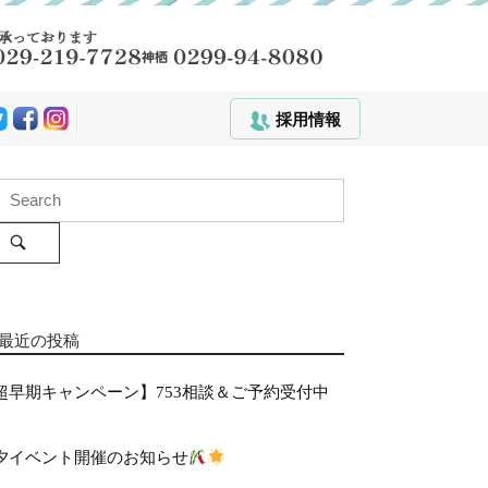
採用情報
S
e
a
r
c
h
最近の投稿
超早期キャンペーン】753相談＆ご予約受付中
夕イベント開催のお知らせ