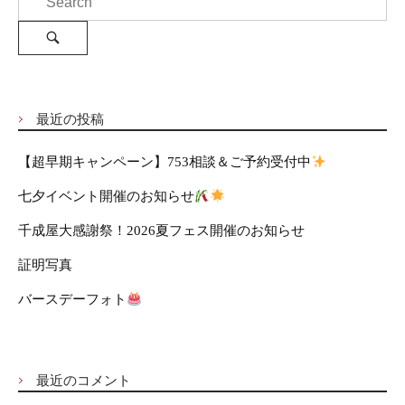
e
v
a
i
S
e
r
g
a
c
a
r
c
h
t
h
f
i
最近の投稿
o
o
r
n
【超早期キャンペーン】753相談＆ご予約受付中
:
七夕イベント開催のお知らせ
千成屋大感謝祭！2026夏フェス開催のお知らせ
証明写真
バースデーフォト
最近のコメント