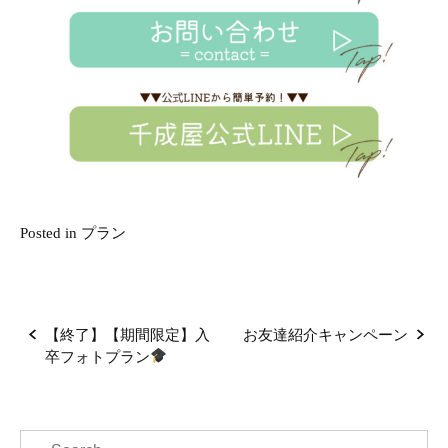
Posted in
プラン
P
【終了】【期間限定】入
お友達紹介キャンペーン
o
卒フォトプラン
s
t
n
S
a