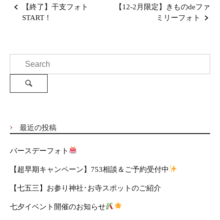
P
【終了】干支フォト
【12-2月限定】きものdeファ
o
START！
ミリーフォト
s
t
n
S
a
e
v
a
i
S
e
r
g
a
c
a
r
c
h
t
h
f
i
最近の投稿
o
o
r
n
バースデーフォト
:
【超早期キャンペーン】753相談＆ご予約受付中
【七五三】お参り神社･お寺スポットのご紹介
七夕イベント開催のお知らせ