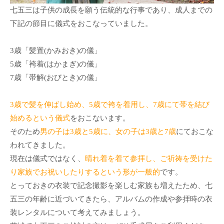
七五三は子供の成長を願う伝統的な行事であり、成人までの
下記の節目に儀式をおこなっていました。
3歳「髪置(かみおき)の儀」
5歳「袴着(はかまぎ)の儀」
7歳「帯解(おびとき)の儀」
3歳で髪を伸ばし始め、5歳で袴を着用し、7歳にて帯を結び
始めるという儀式
をおこないます。
そのため
男の子は3歳と5歳に、女の子は3歳と7歳
にておこな
われてきました。
現在は儀式ではなく、
晴れ着を着て参拝し、ご祈祷を受けた
り家族でお祝いしたりするという形が一般的
です。
とっておきの衣装で記念撮影を楽しむ家族も増えたため、七
五三の年齢に近づいてきたら、アルバムの作成や参拝時の衣
装レンタルについて考えてみましょう。