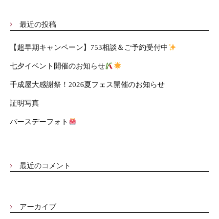
t
r
c
h
i
h
f
o
最近の投稿
o
n
r
【超早期キャンペーン】753相談＆ご予約受付中
:
七夕イベント開催のお知らせ
千成屋大感謝祭！2026夏フェス開催のお知らせ
証明写真
バースデーフォト
最近のコメント
アーカイブ