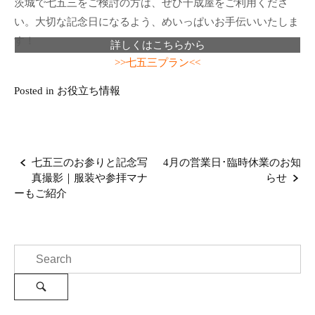
茨城で七五三をご検討の方は、ぜひ千成屋をご利用くださ
い。大切な記念日になるよう、めいっぱいお手伝いいたしま
す！
詳しくはこちらから
>>七五三プラン<<
Posted in
お役立ち情報
P
七五三のお参りと記念写
4月の営業日･臨時休業のお知
o
真撮影｜服装や参拝マナ
らせ
s
ーもご紹介
t
n
a
S
v
e
i
a
g
S
e
r
a
a
c